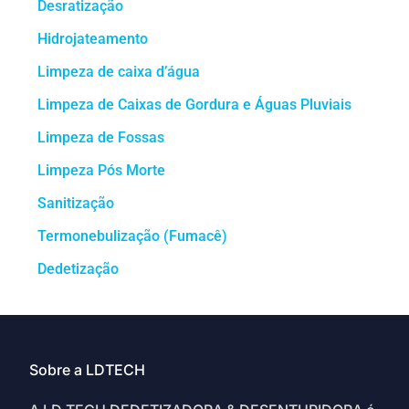
Desratização
Hidrojateamento
Limpeza de caixa d’água
Limpeza de Caixas de Gordura e Águas Pluviais
Limpeza de Fossas
Limpeza Pós Morte
Sanitização
Termonebulização (Fumacê)
Dedetização
Sobre a LDTECH