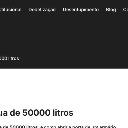
stitucional
Dedetização
Desentupimento
Blog
C
00 litros
ua de 50000 litros
a de 50000 litros
, é como abrir a porta de um armário