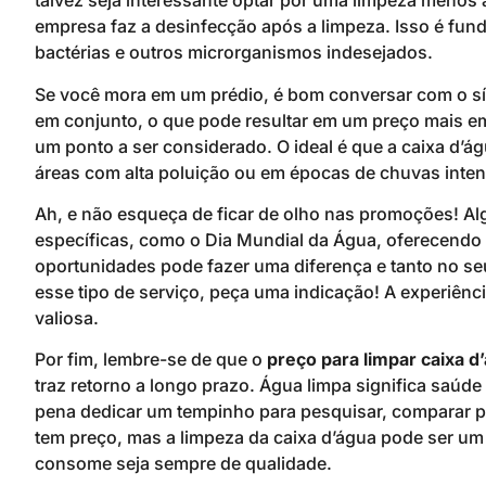
talvez seja interessante optar por uma limpeza menos 
empresa faz a desinfecção após a limpeza. Isso é funda
bactérias e outros microrganismos indesejados.
Se você mora em um prédio, é bom conversar com o sí
em conjunto, o que pode resultar em um preço mais em
um ponto a ser considerado. O ideal é que a caixa d’
áreas com alta poluição ou em épocas de chuvas intens
Ah, e não esqueça de ficar de olho nas promoções!
específicas, como o Dia Mundial da Água, oferecendo 
oportunidades pode fazer uma diferença e tanto no seu
esse tipo de serviço, peça uma indicação! A experiên
valiosa.
Por fim, lembre-se de que o
preço para limpar caixa d
traz retorno a longo prazo. Água limpa significa saúde 
pena dedicar um tempinho para pesquisar, comparar pr
tem preço, mas a limpeza da caixa d’água pode ser um
consome seja sempre de qualidade.