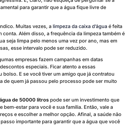
agressiva. E, claro, não esqueça de perguntar se a
mental para garantir que a água fique livre de
ndico. Muitas vezes, a
limpeza da caixa d’água
é feita
 conta. Além disso, a frequência da limpeza também é
água seja limpa pelo menos uma vez por ano, mas em
as, esse intervalo pode ser reduzido.
 Algumas empresas fazem campanhas em datas
descontos especiais. Ficar atento a essas
 bolso. E se você tiver um amigo que já contratou
cia de quem já passou pelo processo pode ser muito
’água de 50000 litros
pode ser um investimento que
e bem-estar para você e sua família. Então, vale a
eços e escolher a melhor opção. Afinal, a saúde não
 passo importante para garantir que a água que você