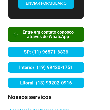
ENVIAR FORMULÁRIO
Entre em contato conosco
através do WhatsApp
SP: (11) 96571-6836
Interior: (19) 99420-1751
Litoral: (13) 99202-0916
Nossos serviços