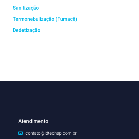
Sanitização
Termonebulização (Fumacê)
Dedetização
Atendimento
contato@ldtechsp.com.br