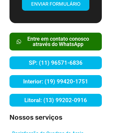
ENVIAR FORMULÁRIO
Entre em contato conosco
através do WhatsApp
SP: (11) 96571-6836
Interior: (19) 99420-1751
Litoral: (13) 99202-0916
Nossos serviços