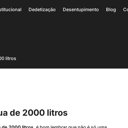
stitucional
Dedetização
Desentupimento
Blog
C
0 litros
ua de 2000 litros
 de 2000 litros
, é bom lembrar que não é só uma