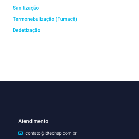
Sanitização
Termonebulização (Fumacê)
Dedetização
Atendimento
contato@ldtechsp.com.br