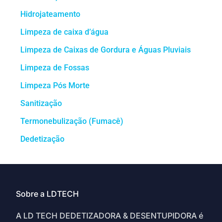
Hidrojateamento
Limpeza de caixa d’água
Limpeza de Caixas de Gordura e Águas Pluviais
Limpeza de Fossas
Limpeza Pós Morte
Sanitização
Termonebulização (Fumacê)
Dedetização
Sobre a LDTECH
A LD TECH DEDETIZADORA & DESENTUPIDORA é