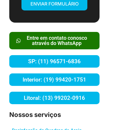
ENVIAR FORMULÁRIO
Entre em contato conosco
através do WhatsApp
SP: (11) 96571-6836
Interior: (19) 99420-1751
Litoral: (13) 99202-0916
Nossos serviços