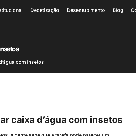
stitucional
Dedetização
Desentupimento
Blog
C
insetos
 d’água com insetos
ar caixa d’água com insetos
etos, a gente sabe que a tarefa pode parecer um