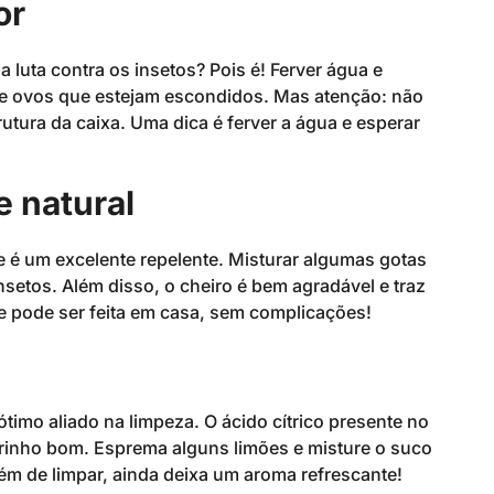
or
 luta contra os insetos? Pois é! Ferver água e
s e ovos que estejam escondidos. Mas atenção: não
rutura da caixa. Uma dica é ferver a água e esperar
e natural
ele é um excelente repelente. Misturar algumas gotas
nsetos. Além disso, o cheiro é bem agradável e traz
e pode ser feita em casa, sem complicações!
timo aliado na limpeza. O ácido cítrico presente no
irinho bom. Esprema alguns limões e misture o suco
lém de limpar, ainda deixa um aroma refrescante!