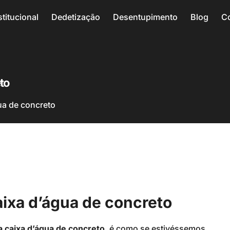
stitucional
Dedetização
Desentupimento
Blog
C
to
ua de concreto
aixa d’água de concreto
a caixa d’água de concreto
, é como se estivéssemos