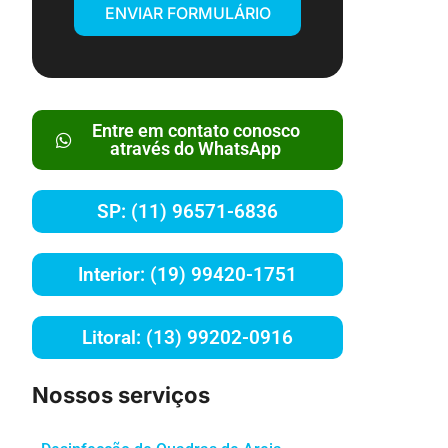
ENVIAR FORMULÁRIO
Entre em contato conosco
através do WhatsApp
SP: (11) 96571-6836
Interior: (19) 99420-1751
Litoral: (13) 99202-0916
Nossos serviços