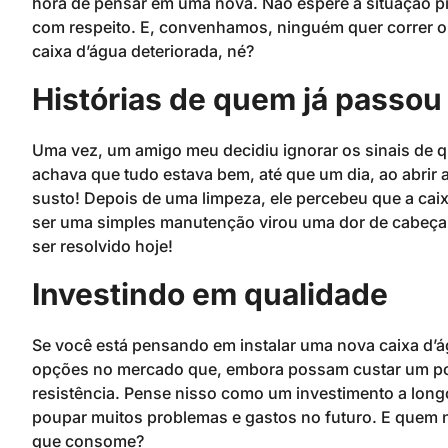
hora de pensar em uma nova. Não espere a situação pio
com respeito. E, convenhamos, ninguém quer correr o 
caixa d’água deteriorada, né?
Histórias de quem já passou 
Uma vez, um amigo meu decidiu ignorar os sinais de q
achava que tudo estava bem, até que um dia, ao abrir a
susto! Depois de uma limpeza, ele percebeu que a caixa
ser uma simples manutenção virou uma dor de cabeça. 
ser resolvido hoje!
Investindo em qualidade
Se você está pensando em instalar uma nova caixa d’ág
opções no mercado que, embora possam custar um pou
resistência. Pense nisso como um investimento a longo
poupar muitos problemas e gastos no futuro. E quem n
que consome?