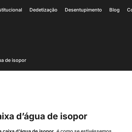
stitucional
Dedetização
Desentupimento
Blog
C
ua de isopor
ixa d’água de isopor
a caixa d’água de isopor
, é como se estivéssemos