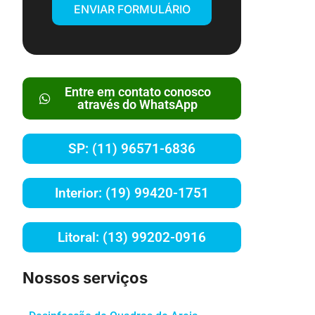
ENVIAR FORMULÁRIO
Entre em contato conosco
através do WhatsApp
SP: (11) 96571-6836
Interior: (19) 99420-1751
Litoral: (13) 99202-0916
Nossos serviços