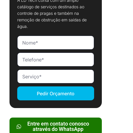
A LD Tech conta com um amplo
catálogo de serviços destinados ao
controle de pragas e também na
remoção de obstrução em saídas de
água.
Pedir Orçamento
Entre em contato conosco
através do WhatsApp