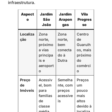
infraestrutura.
Aspect
Jardim
Jardim
Vila
o
São
Arapon
Progres
João
gas
so
Localiza
Zona
Zona
Centro
ção
norte,
norte,
de
próximo
bem
Guarulh
a vias
conecta
os, mais
principa
do à
próximo
is e
Dutra
do
aeroport
comérci
o
o
Preço
Acessív
Semelha
Preços
de
el, bom
nte, com
um
Imóveis
para
preços
pouco
famílias
acessíve
mais
de
is
altos
classe
devido à
média
localiza