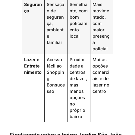
Seguran
Sensaçã
Semelha
Mais
ça
o de
nte, com
movime
seguran
bom
ntado,
ça,
policiam
com
ambient
ento
maior
e
local
presenç
familiar
a
policial
Lazer e
Acesso
Proximi
Muitas
Entrete
fácil ao
dade a
opções
nimento
Shoppin
centros
comerci
g
de lazer,
ais e de
Bonsuce
mas
lazer no
sso
menos
centro
opções
no
próprio
bairro
Finalizando sobre o bairro Jardim São João