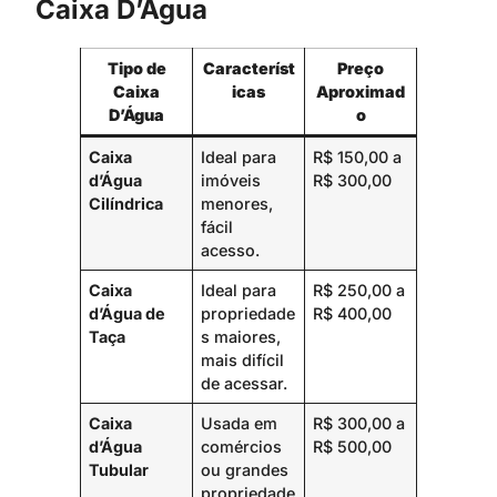
Caixa D’Água
Tipo de
Característ
Preço
Caixa
icas
Aproximad
D’Água
o
Caixa
Ideal para
R$ 150,00 a
d’Água
imóveis
R$ 300,00
Cilíndrica
menores,
fácil
acesso.
Caixa
Ideal para
R$ 250,00 a
d’Água de
propriedade
R$ 400,00
Taça
s maiores,
mais difícil
de acessar.
Caixa
Usada em
R$ 300,00 a
d’Água
comércios
R$ 500,00
Tubular
ou grandes
propriedade