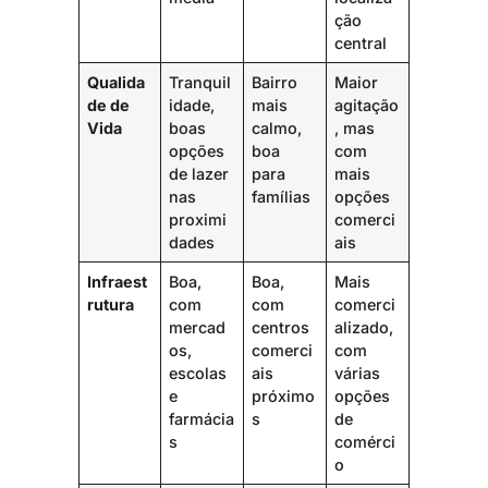
ção
central
Qualida
Tranquil
Bairro
Maior
de de
idade,
mais
agitação
Vida
boas
calmo,
, mas
opções
boa
com
de lazer
para
mais
nas
famílias
opções
proximi
comerci
dades
ais
Infraest
Boa,
Boa,
Mais
rutura
com
com
comerci
mercad
centros
alizado,
os,
comerci
com
escolas
ais
várias
e
próximo
opções
farmácia
s
de
s
comérci
o