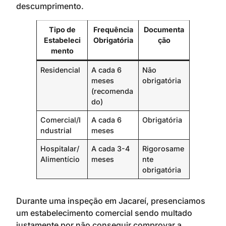
descumprimento.
Tipo de
Frequência
Documenta
Estabeleci
Obrigatória
ção
mento
Residencial
A cada 6
Não
meses
obrigatória
(recomenda
do)
Comercial/I
A cada 6
Obrigatória
ndustrial
meses
Hospitalar/
A cada 3-4
Rigorosame
Alimentício
meses
nte
obrigatória
Durante uma inspeção em Jacareí, presenciamos
um estabelecimento comercial sendo multado
justamente por não conseguir comprovar a