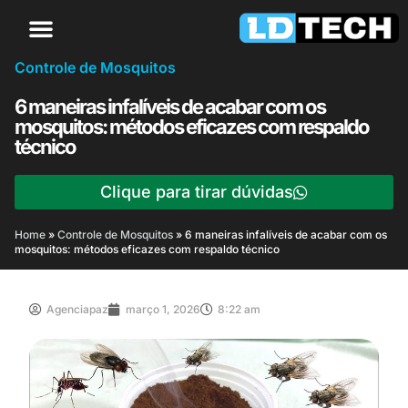
Controle de Mosquitos
6 maneiras infalíveis de acabar com os
mosquitos: métodos eficazes com respaldo
técnico
Clique para tirar dúvidas
Home
»
Controle de Mosquitos
»
6 maneiras infalíveis de acabar com os
mosquitos: métodos eficazes com respaldo técnico
Agenciapaz
março 1, 2026
8:22 am