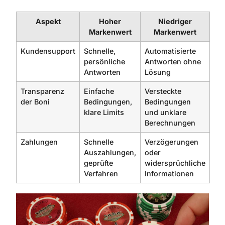
Aspekt
Hoher
Niedriger
Markenwert
Markenwert
Kundensupport
Schnelle,
Automatisierte
persönliche
Antworten ohne
Antworten
Lösung
Transparenz
Einfache
Versteckte
der Boni
Bedingungen,
Bedingungen
klare Limits
und unklare
Berechnungen
Zahlungen
Schnelle
Verzögerungen
Auszahlungen,
oder
geprüfte
widersprüchliche
Verfahren
Informationen