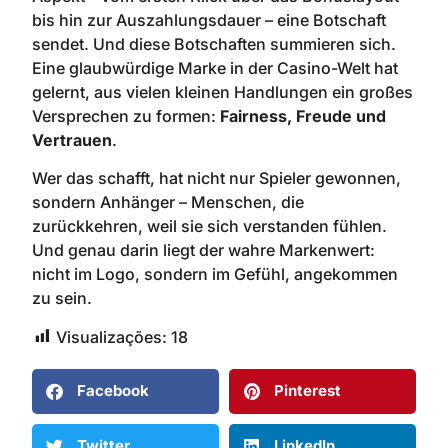
bis hin zur Auszahlungsdauer – eine Botschaft
sendet. Und diese Botschaften summieren sich.
Eine glaubwürdige Marke in der Casino-Welt hat
gelernt, aus vielen kleinen Handlungen ein großes
Versprechen zu formen:
Fairness, Freude und
Vertrauen
.
Wer das schafft, hat nicht nur Spieler gewonnen,
sondern Anhänger – Menschen, die
zurückkehren, weil sie sich verstanden fühlen.
Und genau darin liegt der wahre Markenwert:
nicht im Logo, sondern im Gefühl, angekommen
zu sein.
Visualizações:
18
Facebook
Pinterest
Twitter
LinkedIn