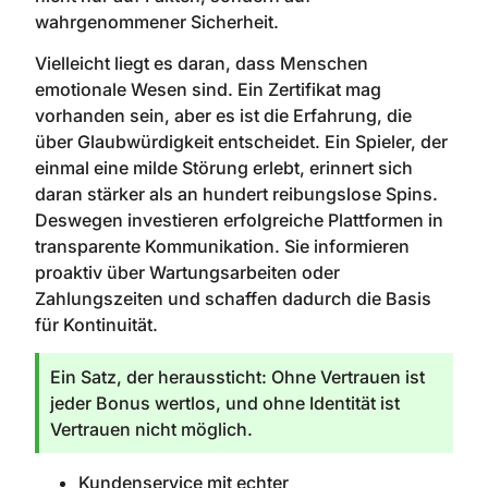
wahrgenommener Sicherheit.
Vielleicht liegt es daran, dass Menschen
emotionale Wesen sind. Ein Zertifikat mag
vorhanden sein, aber es ist die Erfahrung, die
über Glaubwürdigkeit entscheidet. Ein Spieler, der
einmal eine milde Störung erlebt, erinnert sich
daran stärker als an hundert reibungslose Spins.
Deswegen investieren erfolgreiche Plattformen in
transparente Kommunikation. Sie informieren
proaktiv über Wartungsarbeiten oder
Zahlungszeiten und schaffen dadurch die Basis
für Kontinuität.
Ein Satz, der heraussticht: Ohne Vertrauen ist
jeder Bonus wertlos, und ohne Identität ist
Vertrauen nicht möglich.
Kundenservice mit echter