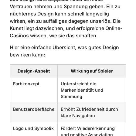
Vertrauen nehmen und Spannung geben. Ein zu
nüchternes Design kann schnell langweilig
wirken, ein zu auffälliges dagegen unseriös. Die
Kunst liegt dazwischen, und erfolgreiche Online-
Casinos wissen, wie sie das schaffen.
Hier eine einfache Übersicht, was gutes Design
bewirken kann:
Design-Aspekt
Wirkung auf Spieler
Farbkonzept
Unterstreicht die
Markenidentität und
Stimmung
Benutzeroberfläche
Erhöht Zufriedenheit durch
klare Navigation
Logo und Symbolik
Fördert Wiedererkennung
und positive Assoziation