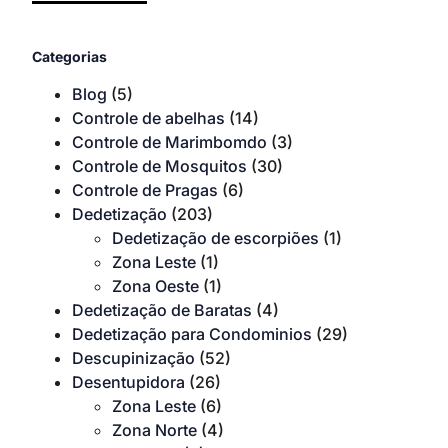
Categorias
Blog
(5)
Controle de abelhas
(14)
Controle de Marimbomdo
(3)
Controle de Mosquitos
(30)
Controle de Pragas
(6)
Dedetização
(203)
Dedetização de escorpiões
(1)
Zona Leste
(1)
Zona Oeste
(1)
Dedetização de Baratas
(4)
Dedetização para Condominios
(29)
Descupinização
(52)
Desentupidora
(26)
Zona Leste
(6)
Zona Norte
(4)