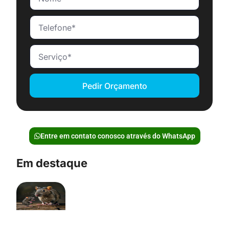
Pedir Orçamento
Entre em contato conosco através do WhatsApp
Em destaque