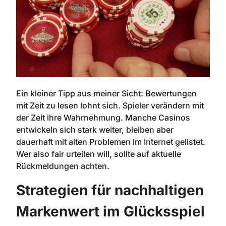
Ein kleiner Tipp aus meiner Sicht: Bewertungen
mit Zeit zu lesen lohnt sich. Spieler verändern mit
der Zeit ihre Wahrnehmung. Manche Casinos
entwickeln sich stark weiter, bleiben aber
dauerhaft mit alten Problemen im Internet gelistet.
Wer also fair urteilen will, sollte auf aktuelle
Rückmeldungen achten.
Strategien für nachhaltigen
Markenwert im Glücksspiel