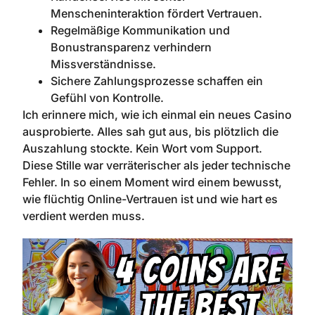
Menscheninteraktion fördert Vertrauen.
Regelmäßige Kommunikation und
Bonustransparenz verhindern
Missverständnisse.
Sichere Zahlungsprozesse schaffen ein
Gefühl von Kontrolle.
Ich erinnere mich, wie ich einmal ein neues Casino
ausprobierte. Alles sah gut aus, bis plötzlich die
Auszahlung stockte. Kein Wort vom Support.
Diese Stille war verräterischer als jeder technische
Fehler. In so einem Moment wird einem bewusst,
wie flüchtig Online-Vertrauen ist und wie hart es
verdient werden muss.