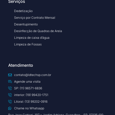
Serviços
Dedetização
Serviço por Contrato Mensal
Desentupimento
Desinfecção de Quadras de Areia
Limpeza de caixa d’água
Limpeza de Fossas
Atendimento
contato@ldtechsp.com.br
Agende uma visita
SP: (11) 96571-6836
interior: (19) 99420-1751
Litoral: (13) 99202-0916
Chame no Whatsapp
Rua Joao Cattani, 197 – Jardim Adriana, Guarulhos – SP, 07135-110