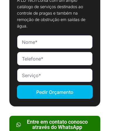
A LD Tech conta com um amplo
catálogo de serviços destinados ao
controle de pragas e também na
remoção de obstrução em saídas de
água.
Pedir Orçamento
Entre em contato conosco
através do WhatsApp