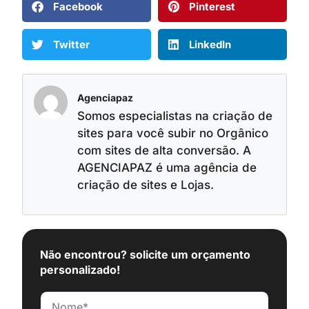
Facebook
Pinterest
Twitter
LinkedIn
Agenciapaz
Somos especialistas na criação de
sites para você subir no Orgânico
com sites de alta conversão. A
AGENCIAPAZ é uma agência de
criação de sites e Lojas.
Não encontrou? solicite um orçamento
personalizado!