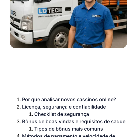
Por que analisar novos cassinos online?
Licença, segurança e confiabilidade
Checklist de segurança
Bônus de boas‑vindas e requisitos de saque
Tipos de bônus mais comuns
Métodos de pagamento e velocidade de