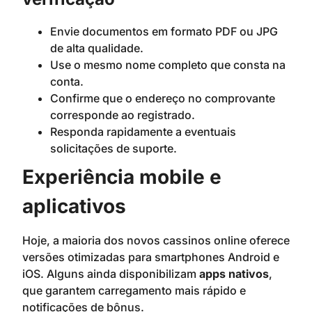
Envie documentos em formato PDF ou JPG
de alta qualidade.
Use o mesmo nome completo que consta na
conta.
Confirme que o endereço no comprovante
corresponde ao registrado.
Responda rapidamente a eventuais
solicitações de suporte.
Experiência mobile e
aplicativos
Hoje, a maioria dos novos cassinos online oferece
versões otimizadas para smartphones Android e
iOS. Alguns ainda disponibilizam
apps nativos
,
que garantem carregamento mais rápido e
notificações de bônus.