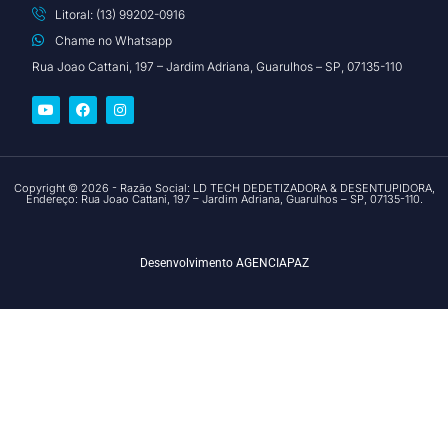
Litoral: (13) 99202-0916
Chame no Whatsapp
Rua Joao Cattani, 197 – Jardim Adriana, Guarulhos – SP, 07135-110
Copyright © 2026 - Razão Social: LD TECH DEDETIZADORA & DESENTUPIDORA,
Endereço: Rua Joao Cattani, 197 – Jardim Adriana, Guarulhos – SP, 07135-110.
Desenvolvimento
AGENCIAPAZ