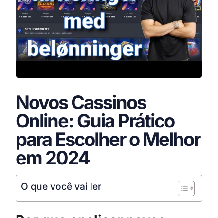
Novos Cassinos
Online: Guia Prático
para Escolher o Melhor
em 2024
O que você vai ler