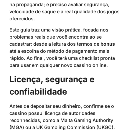
na propaganda; é preciso avaliar segurança,
velocidade de saque e a real qualidade dos jogos
oferecidos.
Este guia traz uma visão prática, focada nos
problemas reais que você encontra ao se
cadastrar: desde a leitura dos termos de
bonus
até a escolha do método de pagamento mais
rápido. Ao final, você terá uma checklist pronta
para usar em qualquer novo cassino online.
Licença, segurança e
confiabilidade
Antes de depositar seu dinheiro, confirme se o
cassino possui licença de autoridades
reconhecidas, como a Malta Gaming Authority
(MGA) ou a UK Gambling Commission (UKGC).