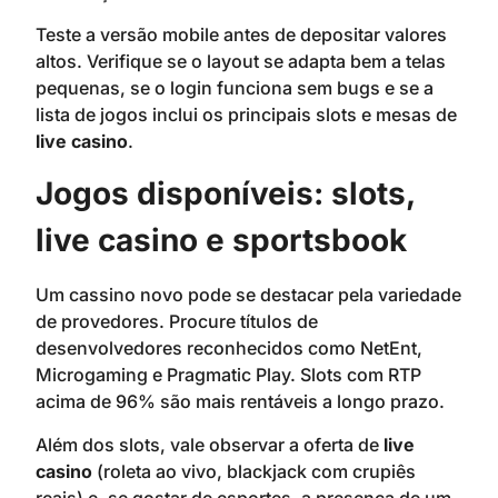
Teste a versão mobile antes de depositar valores
altos. Verifique se o layout se adapta bem a telas
pequenas, se o login funciona sem bugs e se a
lista de jogos inclui os principais slots e mesas de
live casino
.
Jogos disponíveis: slots,
live casino e sportsbook
Um cassino novo pode se destacar pela variedade
de provedores. Procure títulos de
desenvolvedores reconhecidos como NetEnt,
Microgaming e Pragmatic Play. Slots com RTP
acima de 96% são mais rentáveis a longo prazo.
Além dos slots, vale observar a oferta de
live
casino
(roleta ao vivo, blackjack com crupiês
reais) e, se gostar de esportes, a presença de um