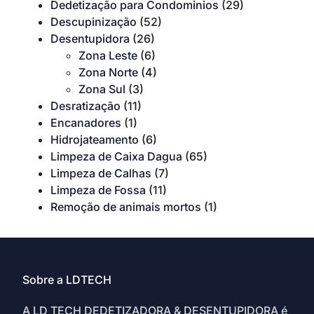
Dedetização para Condominios
(29)
Descupinização
(52)
Desentupidora
(26)
Zona Leste
(6)
Zona Norte
(4)
Zona Sul
(3)
Desratização
(11)
Encanadores
(1)
Hidrojateamento
(6)
Limpeza de Caixa Dagua
(65)
Limpeza de Calhas
(7)
Limpeza de Fossa
(11)
Remoção de animais mortos
(1)
Sobre a LDTECH
A LD TECH DEDETIZADORA & DESENTUPIDORA é