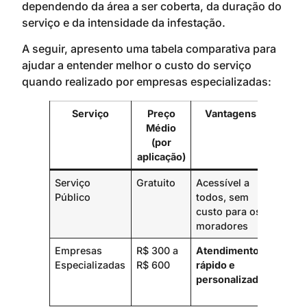
dependendo da área a ser coberta, da duração do
serviço e da intensidade da infestação.
A seguir, apresento uma tabela comparativa para
ajudar a entender melhor o custo do serviço
quando realizado por empresas especializadas:
Serviço
Preço
Vantagens
Desva
Médio
(por
aplicação)
Serviço
Gratuito
Acessível a
Pode 
Público
todos, sem
cobrir
custo para os
as áre
moradores
rapid
Empresas
R$ 300 a
Atendimento
Pode t
Especializadas
R$ 600
rápido e
adicio
personalizado
depen
da áre