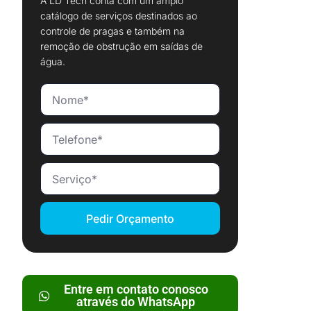
A LD Tech conta com um amplo
catálogo de serviços destinados ao
controle de pragas e também na
remoção de obstrução em saídas de
água.
Pedir Orçamento
Entre em contato conosco
através do WhatsApp