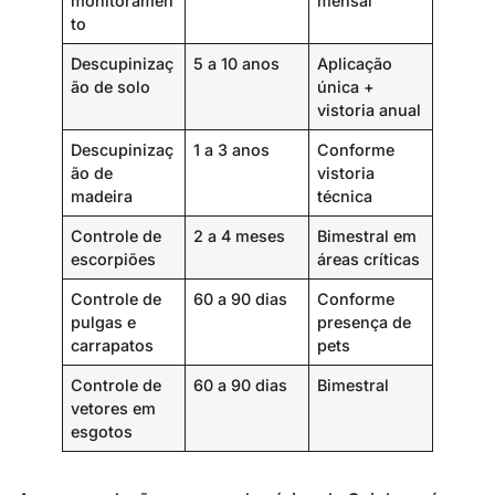
monitoramen
mensal
to
Descupinizaç
5 a 10 anos
Aplicação
ão de solo
única +
vistoria anual
Descupinizaç
1 a 3 anos
Conforme
ão de
vistoria
madeira
técnica
Controle de
2 a 4 meses
Bimestral em
escorpiões
áreas críticas
Controle de
60 a 90 dias
Conforme
pulgas e
presença de
carrapatos
pets
Controle de
60 a 90 dias
Bimestral
vetores em
esgotos