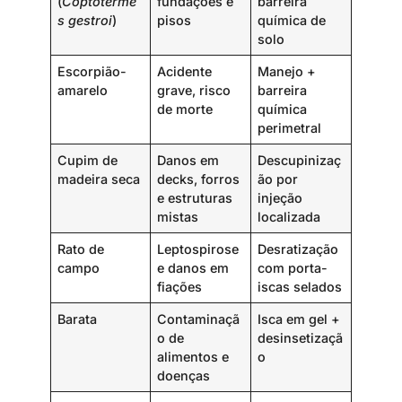
(
Coptoterme
fundações e
barreira
s gestroi
)
pisos
química de
solo
Escorpião-
Acidente
Manejo +
amarelo
grave, risco
barreira
de morte
química
perimetral
Cupim de
Danos em
Descupinizaç
madeira seca
decks, forros
ão por
e estruturas
injeção
mistas
localizada
Rato de
Leptospirose
Desratização
campo
e danos em
com porta-
fiações
iscas selados
Barata
Contaminaçã
Isca em gel +
o de
desinsetizaçã
alimentos e
o
doenças