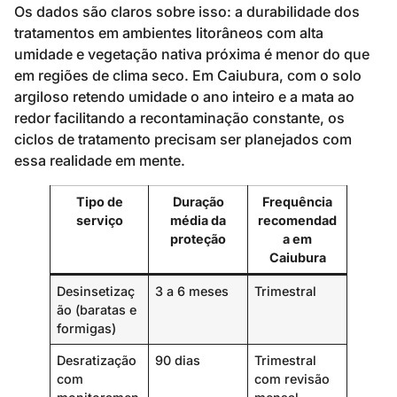
Os dados são claros sobre isso: a durabilidade dos
tratamentos em ambientes litorâneos com alta
umidade e vegetação nativa próxima é menor do que
em regiões de clima seco. Em Caiubura, com o solo
argiloso retendo umidade o ano inteiro e a mata ao
redor facilitando a recontaminação constante, os
ciclos de tratamento precisam ser planejados com
essa realidade em mente.
Tipo de
Duração
Frequência
serviço
média da
recomendad
proteção
a em
Caiubura
Desinsetizaç
3 a 6 meses
Trimestral
ão (baratas e
formigas)
Desratização
90 dias
Trimestral
com
com revisão