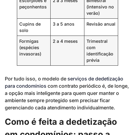
Escorpiões e
2 a 3 meses
Bimestral
peçonhentos
(intensivo no
verão)
Cupins de
3 a 5 anos
Revisão anual
solo
Formigas
2 a 4 meses
Trimestral
(espécies
com
invasoras)
identificação
prévia
Por tudo isso, o modelo de
serviços de dedetização
para condomínios
com contrato periódico é, de longe,
a opção mais inteligente para quem quer manter o
ambiente sempre protegido sem precisar ficar
gerenciando cada atendimento individualmente.
Como é feita a dedetização
em condomínios: passo a