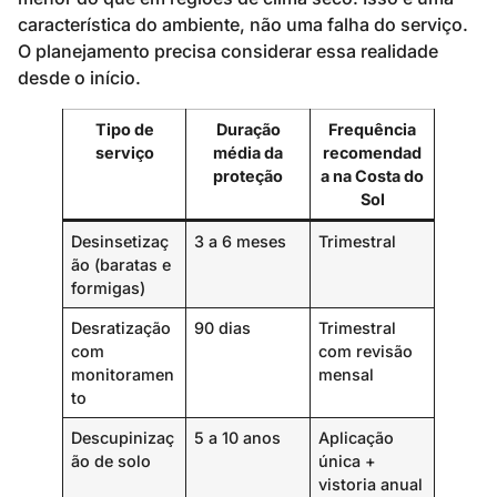
característica do ambiente, não uma falha do serviço.
O planejamento precisa considerar essa realidade
desde o início.
Tipo de
Duração
Frequência
serviço
média da
recomendad
proteção
a na Costa do
Sol
Desinsetizaç
3 a 6 meses
Trimestral
ão (baratas e
formigas)
Desratização
90 dias
Trimestral
com
com revisão
monitoramen
mensal
to
Descupinizaç
5 a 10 anos
Aplicação
ão de solo
única +
vistoria anual