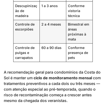
Descupinizaç
1 a 3 anos
Conforme
ão de
vistoria
madeira
técnica
Controle de
2 a 4 meses
Bimestral em
escorpiões
áreas
próximas à
mata
Controle de
60 a 90 dias
Conforme
pulgas e
presença de
carrapatos
pets
A recomendação geral para condomínios da Costa do
Sol é manter um
ciclo de monitoramento mensal
com
tratamentos preventivos a cada dois ou três meses —
com atenção especial ao pré-temporada, quando o
risco de recontaminação começa a crescer antes
mesmo da chegada dos veranistas.