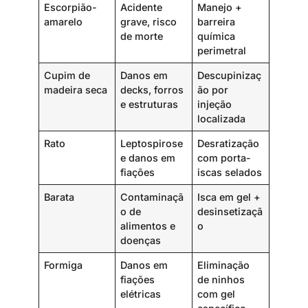
Escorpião-
Acidente
Manejo +
amarelo
grave, risco
barreira
de morte
química
perimetral
Cupim de
Danos em
Descupinizaç
madeira seca
decks, forros
ão por
e estruturas
injeção
localizada
Rato
Leptospirose
Desratização
e danos em
com porta-
fiações
iscas selados
Barata
Contaminaçã
Isca em gel +
o de
desinsetizaçã
alimentos e
o
doenças
Formiga
Danos em
Eliminação
fiações
de ninhos
elétricas
com gel