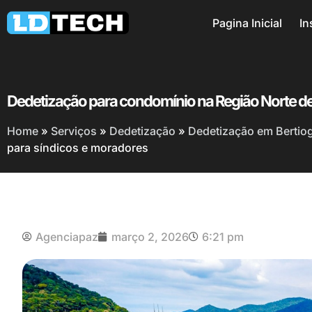
Pagina Inicial
In
Dedetização para condomínio na Região Norte de 
Home
»
Serviços
»
Dedetização
»
Dedetização em Bertiog
para síndicos e moradores
Agenciapaz
março 2, 2026
6:21 pm