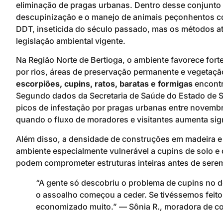
eliminação de pragas urbanas. Dentro desse conjunto e
descupinização e o manejo de animais peçonhentos co
DDT, inseticida do século passado, mas os métodos at
legislação ambiental vigente.
Na Região Norte de Bertioga, o ambiente favorece fort
por rios, áreas de preservação permanente e vegetaçã
escorpiões, cupins, ratos, baratas e formigas
encontr
Segundo dados da Secretaria de Saúde do Estado de São
picos de infestação por pragas urbanas entre novemb
quando o fluxo de moradores e visitantes aumenta sig
Além disso, a densidade de construções em madeira e e
ambiente especialmente vulnerável a cupins de solo e
podem comprometer estruturas inteiras antes de sere
“A gente só descobriu o problema de cupins no de
o assoalho começou a ceder. Se tivéssemos feito 
economizado muito.” — Sônia R., moradora de co