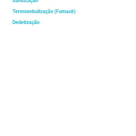
Sanitização
Termonebulização (Fumacê)
Dedetização