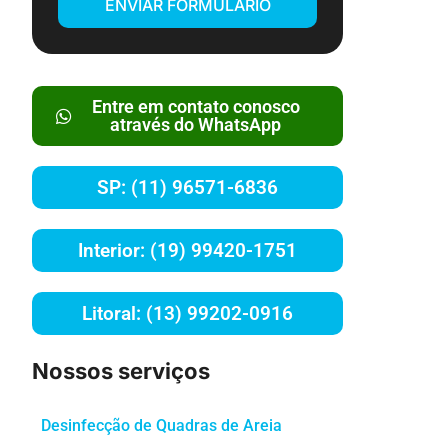
ENVIAR FORMULÁRIO
Entre em contato conosco
através do WhatsApp
SP: (11) 96571-6836
Interior: (19) 99420-1751
Litoral: (13) 99202-0916
Nossos serviços
Desinfecção de Quadras de Areia