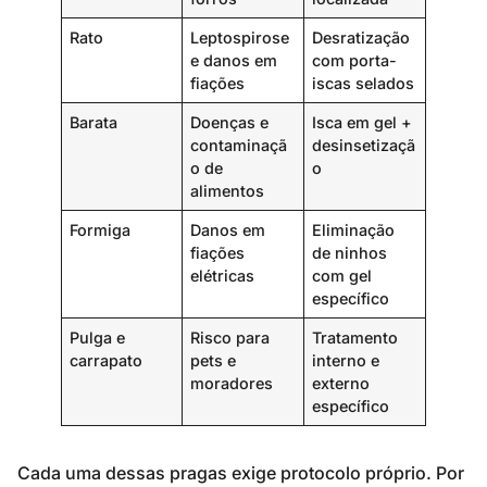
Rato
Leptospirose
Desratização
e danos em
com porta-
fiações
iscas selados
Barata
Doenças e
Isca em gel +
contaminaçã
desinsetizaçã
o de
o
alimentos
Formiga
Danos em
Eliminação
fiações
de ninhos
elétricas
com gel
específico
Pulga e
Risco para
Tratamento
carrapato
pets e
interno e
moradores
externo
específico
Cada uma dessas pragas exige protocolo próprio. Por