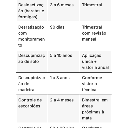
Desinsetizaç
3 a 6 meses
Trimestral
ão (baratas e
formigas)
Desratização
90 dias
Trimestral
com
com revisão
monitoramen
mensal
to
Descupinizaç
5 a 10 anos
Aplicação
ão de solo
única +
vistoria anual
Descupinizaç
1 a 3 anos
Conforme
ão de
vistoria
madeira
técnica
Controle de
2 a 4 meses
Bimestral em
escorpiões
áreas
próximas à
mata