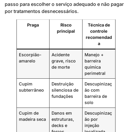
passo para escolher o serviço adequado e não pagar
por tratamentos desnecessários.
Praga
Risco
Técnica de
principal
controle
recomendad
a
Escorpião-
Acidente
Manejo +
amarelo
grave, risco
barreira
de morte
química
perimetral
Cupim
Destruição
Descupinizaç
subterrâneo
silenciosa de
ão com
fundações
barreira de
solo
Cupim de
Danos em
Descupinizaç
madeira seca
estruturas,
ão por
decks e
injeção
forros
localizada