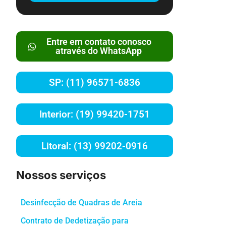
Entre em contato conosco
através do WhatsApp
SP: (11) 96571-6836
Interior: (19) 99420-1751
Litoral: (13) 99202-0916
Nossos serviços
Desinfecção de Quadras de Areia
Contrato de Dedetização para