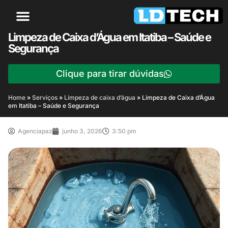
Limpeza de Caixa d’Água em Itatiba – Saúde e
Segurança
Clique para tirar dúvidas
Home
»
Serviços
»
Limpeza de caixa d’água
»
Limpeza de Caixa d’Água
em Itatiba – Saúde e Segurança
Agenciapaz
junho 3, 2026
3:50 pm