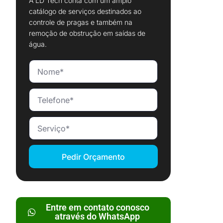
A LD Tech conta com um amplo
catálogo de serviços destinados ao
controle de pragas e também na
remoção de obstrução em saídas de
água.
Pedir Orçamento
Entre em contato conosco
através do WhatsApp