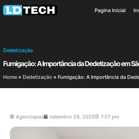
Pagina Inicial
In
Dedetização
Fumigação: A Importância da Dedetização em Sã
Home
»
Dedetização
»
Fumigação: A Importância da Ded
Agenciapaz
setembro 29, 2025
7:07 pm