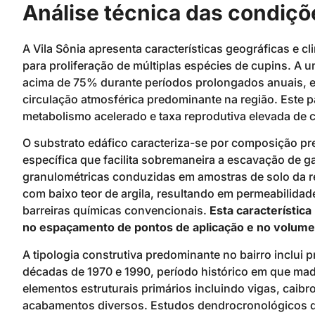
Análise técnica das condiçõ
A Vila Sônia apresenta características geográficas e 
para proliferação de múltiplas espécies de cupins. A 
acima de 75% durante períodos prolongados anuais, e
circulação atmosférica predominante na região. Este p
metabolismo acelerado e taxa reprodutiva elevada de 
O substrato edáfico caracteriza-se por composição 
específica que facilita sobremaneira a escavação de g
granulométricas conduzidas em amostras de solo da re
com baixo teor de argila, resultando em permeabilidad
barreiras químicas convencionais.
Esta característic
no espaçamento de pontos de aplicação e no volume 
A tipologia construtiva predominante no bairro inclui p
décadas de 1970 e 1990, período histórico em que ma
elementos estruturais primários incluindo vigas, caibr
acabamentos diversos. Estudos dendrocronológicos da