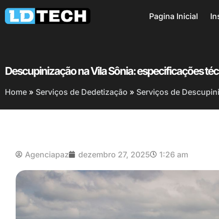
Pagina Inicial
In
Descupinização na Vila Sônia: especificações téc
Home
»
Serviços de Dedetização
»
Serviços de Descupin
Agenciapaz
dezembro 27, 2025
1:26 am