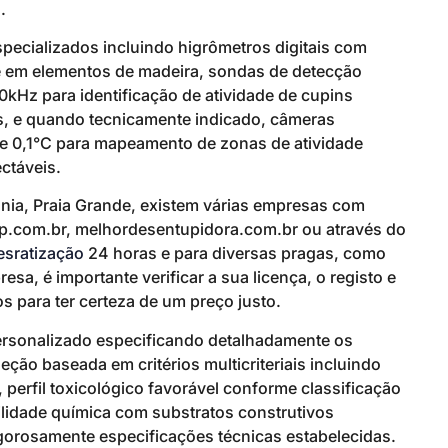
.
pecializados incluindo higrômetros digitais com
 em elementos de madeira, sondas de detecção
kHz para identificação de atividade de cupins
os, e quando tecnicamente indicado, câmeras
de 0,1°C para mapeamento de zonas de atividade
ctáveis.
ônia, Praia Grande, existem várias empresas com
hsp.com.br, melhordesentupidora.com.br ou através do
esratização
24 horas e para diversas pragas, como
a, é importante verificar a sua licença, o registo e
s para ter certeza de um preço justo.
ersonalizado especificando detalhadamente os
ão baseada em critérios multicriteriais incluindo
 perfil toxicológico favorável conforme classificação
ilidade química com substratos construtivos
orosamente especificações técnicas estabelecidas.