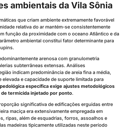
es ambientais da Vila Sônia
climáticas que criam ambiente extremamente favorável
umidade relativa do ar mantém-se consistentemente
m função da proximidade com o oceano Atlântico e da
arâmetro ambiental constitui fator determinante para
cupins.
predominantemente arenosa com granulometria
alerias subterrâneas extensas. Análises
gião indicam predominância de areia fina a média,
e elevada e capacidade de suporte limitada para
a pedológica específica exige ajustes metodológicos
de termicida injetado por ponto
.
roporção significativa de edificações erguidas entre
deira maciça era extensivamente empregada em
os, ripas, além de esquadrias, forros, assoalhos e
s madeiras tipicamente utilizadas neste período