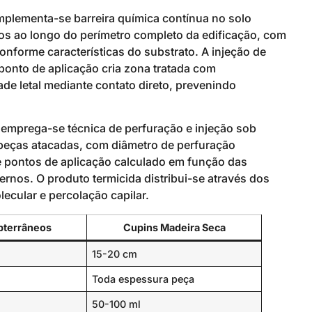
implementa-se barreira química contínua no solo
os ao longo do perímetro completo da edificação, com
onforme características do substrato. A injeção de
 ponto de aplicação cria zona tratada com
ade letal mediante contato direto, prevenindo
, emprega-se técnica de perfuração e injeção sob
 peças atacadas, com diâmetro de perfuração
re pontos de aplicação calculado em função das
rnos. O produto termicida distribui-se através dos
cular e percolação capilar.
bterrâneos
Cupins Madeira Seca
15-20 cm
Toda espessura peça
50-100 ml