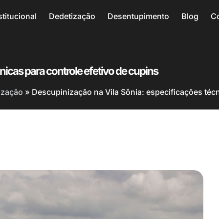
stitucional
Dedetização
Desentupimento
Blog
C
nicas para controle efetivo de cupins
ização
»
Descupinização na Vila Sônia: especificações técn