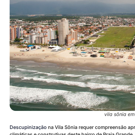
vila sônia e
Descupinização
na Vila Sônia requer compreensão ap
climáticas e construtivas deste bairro de Praia Grande