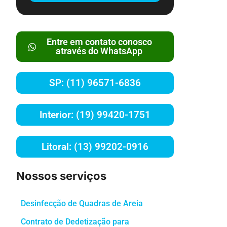
Entre em contato conosco
através do WhatsApp
SP: (11) 96571-6836
Interior: (19) 99420-1751
Litoral: (13) 99202-0916
Nossos serviços
Desinfecção de Quadras de Areia
Contrato de Dedetização para