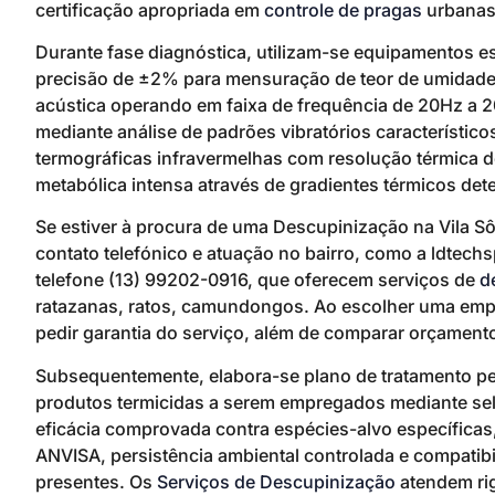
certificação apropriada em
controle de pragas
urbanas
Durante fase diagnóstica, utilizam-se equipamentos es
precisão de ±2% para mensuração de teor de umidade
acústica operando em faixa de frequência de 20Hz a 20
mediante análise de padrões vibratórios característic
termográficas infravermelhas com resolução térmica 
metabólica intensa através de gradientes térmicos dete
Se estiver à procura de uma Descupinização na Vila S
contato telefónico e atuação no bairro, como a ldtec
telefone (13) 99202-0916, que oferecem serviços de
d
ratazanas, ratos, camundongos. Ao escolher uma empres
pedir garantia do serviço, além de comparar orçamento
Subsequentemente, elabora-se plano de tratamento p
produtos termicidas a serem empregados mediante seleç
eficácia comprovada contra espécies-alvo específicas,
ANVISA, persistência ambiental controlada e compatib
presentes. Os
Serviços de Descupinização
atendem rig