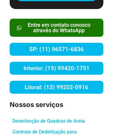
Entre em contato conosco
através do WhatsApp
SP: (11) 96571-6836
Interior: (19) 99420-1751
Litoral: (13) 99202-0916
Nossos serviços
Desinfecção de Quadras de Areia
Contrato de Dedetização para