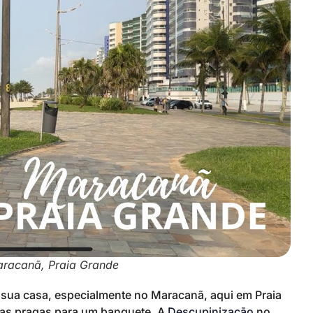
racanã, Praia Grande
a sua casa, especialmente no Maracanã, aqui em Praia
sas pragas para um banquete. A
Descupinização
no