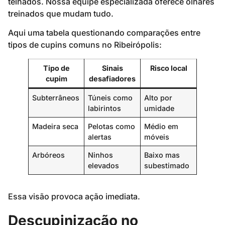
telhados. Nossa equipe especializada oferece olhares
treinados que mudam tudo.
Aqui uma tabela questionando comparações entre
tipos de cupins comuns no Ribeirópolis:
Tipo de
Sinais
Risco local
cupim
desafiadores
Subterrâneos
Túneis como
Alto por
labirintos
umidade
Madeira seca
Pelotas como
Médio em
alertas
móveis
Arbóreos
Ninhos
Baixo mas
elevados
subestimado
Essa visão provoca ação imediata.
Descupinização no