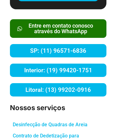
Entre em contato conosco
através do WhatsApp
SP: (11) 96571-6836
Interior: (19) 99420-1751
Litoral: (13) 99202-0916
Nossos serviços
Desinfecção de Quadras de Areia
Contrato de Dedetização para