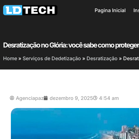
Pagina Inicial
In
Desratização no Glória: você sabe como proteger
Home
»
Serviços de Dedetização
»
Desratização
»
Desrat
Agenciapaz
dezembro 9, 2025
4:54 am