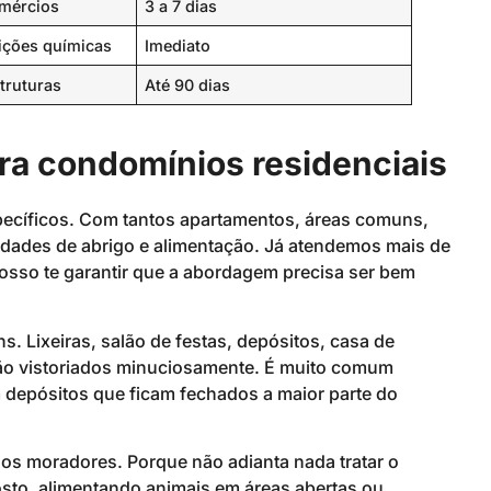
omércios
3 a 7 dias
ições químicas
Imediato
truturas
Até 90 dias
ra condomínios residenciais
pecíficos. Com tantos apartamentos, áreas comuns,
lidades de abrigo e alimentação. Já atendemos mais de
posso te garantir que a abordagem precisa ser bem
 Lixeiras, salão de festas, depósitos, casa de
são vistoriados minuciosamente. É muito comum
m depósitos que ficam fechados a maior parte do
os moradores. Porque não adianta nada tratar o
sto, alimentando animais em áreas abertas ou