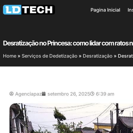
Pagina Inicial
In
Desratização no Princesa: como lidar com ratos n
Home
»
Serviços de Dedetização
»
Desratização
»
Desrat
Agenciapaz
setembro 26, 2025
6:39 am