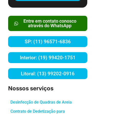
Entre em contato conosco
através do WhatsApp
SP: (11) 96571-6836
Interior: (19) 99420-1751
Litoral: (13) 99202-0916
Nossos serviços
Desinfecção de Quadras de Areia
Contrato de Dedetização para