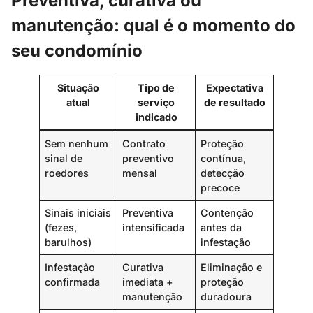
Preventiva, curativa ou
manutenção: qual é o momento do
seu condomínio
Situação
Tipo de
Expectativa
atual
serviço
de resultado
indicado
Sem nenhum
Contrato
Proteção
sinal de
preventivo
contínua,
roedores
mensal
detecção
precoce
Sinais iniciais
Preventiva
Contenção
(fezes,
intensificada
antes da
barulhos)
infestação
Infestação
Curativa
Eliminação e
confirmada
imediata +
proteção
manutenção
duradoura