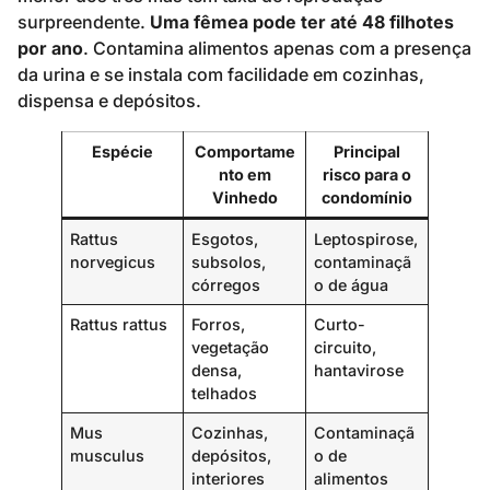
surpreendente.
Uma fêmea pode ter até 48 filhotes
por ano
. Contamina alimentos apenas com a presença
da urina e se instala com facilidade em cozinhas,
dispensa e depósitos.
Espécie
Comportame
Principal
nto em
risco para o
Vinhedo
condomínio
Rattus
Esgotos,
Leptospirose,
norvegicus
subsolos,
contaminaçã
córregos
o de água
Rattus rattus
Forros,
Curto-
vegetação
circuito,
densa,
hantavirose
telhados
Mus
Cozinhas,
Contaminaçã
musculus
depósitos,
o de
interiores
alimentos