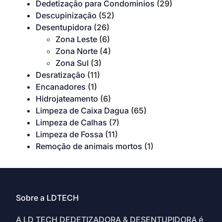
Dedetização para Condominios
(29)
Descupinização
(52)
Desentupidora
(26)
Zona Leste
(6)
Zona Norte
(4)
Zona Sul
(3)
Desratização
(11)
Encanadores
(1)
Hidrojateamento
(6)
Limpeza de Caixa Dagua
(65)
Limpeza de Calhas
(7)
Limpeza de Fossa
(11)
Remoção de animais mortos
(1)
Sobre a LDTECH
A LD TECH DEDETIZADORA & DESENTUPIDORA é