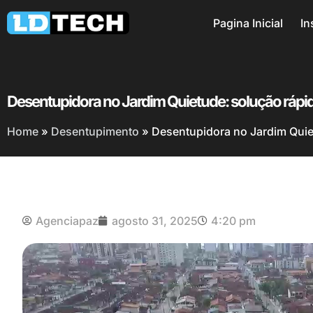
Pagina Inicial
In
Desentupidora no Jardim Quietude: solução rápid
Home
»
Desentupimento
»
Desentupidora no Jardim Quie
Agenciapaz
agosto 31, 2025
4:20 pm