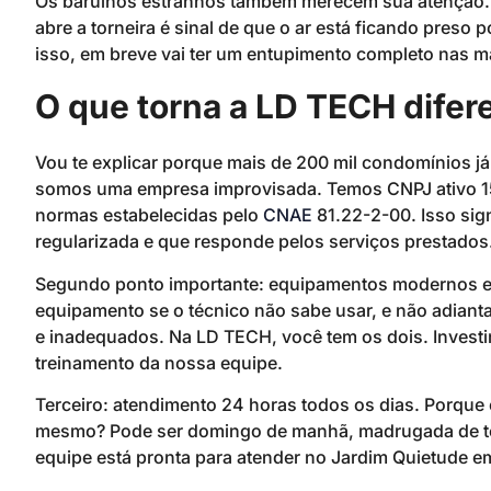
Os barulhos estranhos também merecem sua atenção. 
abre a torneira é sinal de que o ar está ficando preso 
isso, em breve vai ter um entupimento completo nas m
O que torna a LD TECH difer
Vou te explicar porque mais de 200 mil condomínios já
somos uma empresa improvisada. Temos CNPJ ativo 1
normas estabelecidas pelo
CNAE
81.22-2-00. Isso sig
regularizada e que responde pelos serviços prestados
Segundo ponto importante: equipamentos modernos e pr
equipamento se o técnico não sabe usar, e não adianta
e inadequados. Na LD TECH, você tem os dois. Invest
treinamento da nossa equipe.
Terceiro: atendimento 24 horas todos os dias. Porque
mesmo? Pode ser domingo de manhã, madrugada de ter
equipe está pronta para atender no Jardim Quietude e