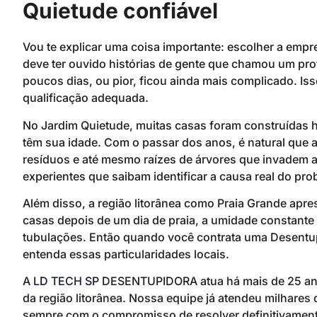
Quietude confiável
Vou te explicar uma coisa importante: escolher a empres
deve ter ouvido histórias de gente que chamou um pro
poucos dias, ou pior, ficou ainda mais complicado. I
qualificação adequada.
No Jardim Quietude, muitas casas foram construídas h
têm sua idade. Com o passar dos anos, é natural que
resíduos e até mesmo raízes de árvores que invadem as
experientes que saibam identificar a causa real do pro
Além disso, a região litorânea como Praia Grande apres
casas depois de um dia de praia, a umidade constante
tubulações. Então quando você contrata uma Desentu
entenda essas particularidades locais.
A
LD TECH SP
DESENTUPIDORA atua há mais de 25 an
da região litorânea. Nossa equipe já atendeu milhares
sempre com o compromisso de resolver definitivamente