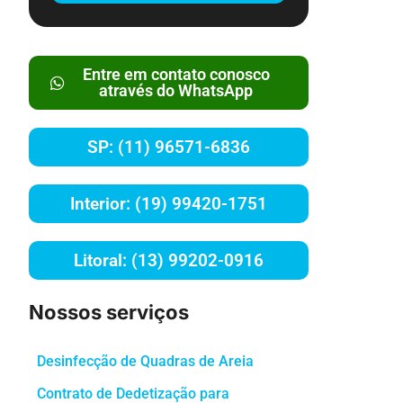
Entre em contato conosco
através do WhatsApp
SP: (11) 96571-6836
Interior: (19) 99420-1751
Litoral: (13) 99202-0916
Nossos serviços
Desinfecção de Quadras de Areia
Contrato de Dedetização para