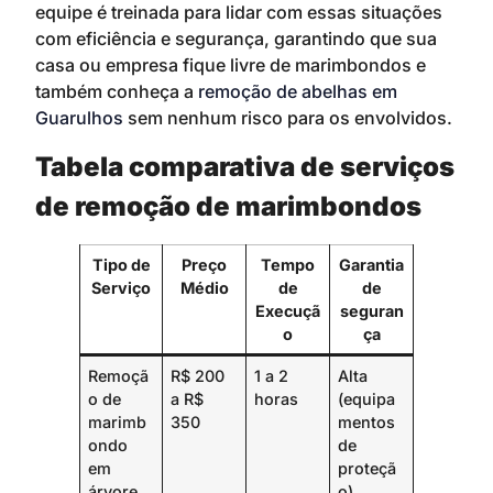
equipe é treinada para lidar com essas situações
com eficiência e segurança, garantindo que sua
casa ou empresa fique livre de marimbondos e
também conheça a
remoção de abelhas em
Guarulhos
sem nenhum risco para os envolvidos.
Tabela comparativa de serviços
de remoção de marimbondos
Tipo de
Preço
Tempo
Garantia
Serviço
Médio
de
de
Execuçã
seguran
o
ça
Remoçã
R$ 200
1 a 2
Alta
o de
a R$
horas
(equipa
marimb
350
mentos
ondo
de
em
proteçã
árvore
o)