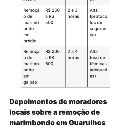
Remoçã
R$ 250
2 a 3
Alta
o de
a R$
horas
(protoco
marimb
500
los de
ondo
seguran
em
ça)
prédio
Remoçã
R$ 300
2 a 4
Alta
o de
a R$
horas
(uso de
marimb
600
técnicas
ondo
adequad
em
as)
galpão
Depoimentos de moradores
locais sobre a remoção de
marimbondo em Guarulhos