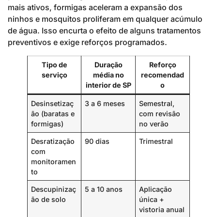
mais ativos, formigas aceleram a expansão dos
ninhos e mosquitos proliferam em qualquer acúmulo
de água. Isso encurta o efeito de alguns tratamentos
preventivos e exige reforços programados.
Tipo de
Duração
Reforço
serviço
média no
recomendad
interior de SP
o
Desinsetizaç
3 a 6 meses
Semestral,
ão (baratas e
com revisão
formigas)
no verão
Desratização
90 dias
Trimestral
com
monitoramen
to
Descupinizaç
5 a 10 anos
Aplicação
ão de solo
única +
vistoria anual