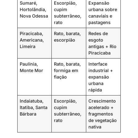
Sumaré,
Escorpião,
Expansão
Hortolândia,
cupim
urbana sobre
Nova Odessa
subterrâneo,
canaviais e
rato
pastagens
Piracicaba,
Rato, barata,
Redes de
Americana,
escorpião
esgoto
Limeira
antigas + Rio
Piracicaba
Paulínia,
Rato, barata,
Interface
Monte Mor
formiga em
industrial +
fiação
expansão
urbana
rápida
Indaiatuba,
Escorpião,
Crescimento
Itatiba, Santa
cupim
acelerado +
Bárbara
subterrâneo,
fragmentos
rato
de vegetação
nativa