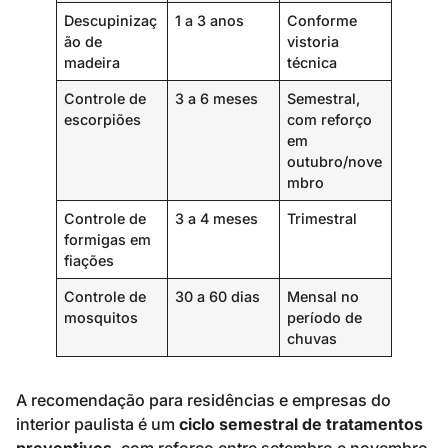
Descupinizaç
1 a 3 anos
Conforme
ão de
vistoria
madeira
técnica
Controle de
3 a 6 meses
Semestral,
escorpiões
com reforço
em
outubro/nove
mbro
Controle de
3 a 4 meses
Trimestral
formigas em
fiações
Controle de
30 a 60 dias
Mensal no
mosquitos
período de
chuvas
A recomendação para residências e empresas do
interior paulista é um
ciclo semestral de tratamentos
preventivos
, com reforço entre setembro e novembro