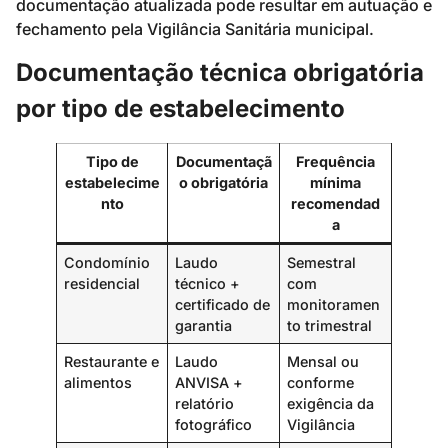
documentação atualizada pode resultar em autuação e
fechamento pela Vigilância Sanitária municipal.
Documentação técnica obrigatória
por tipo de estabelecimento
Tipo de
Documentaçã
Frequência
estabelecime
o obrigatória
mínima
nto
recomendad
a
Condomínio
Laudo
Semestral
residencial
técnico +
com
certificado de
monitoramen
garantia
to trimestral
Restaurante e
Laudo
Mensal ou
alimentos
ANVISA +
conforme
relatório
exigência da
fotográfico
Vigilância