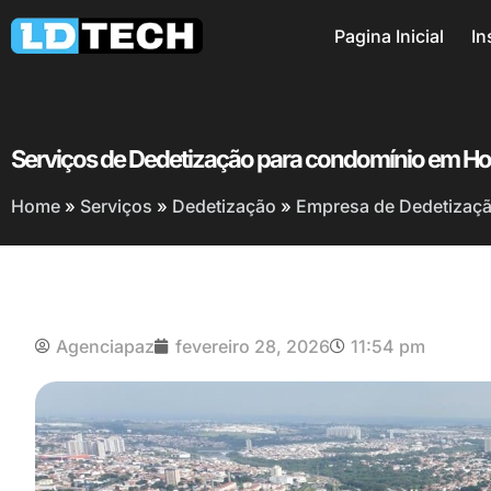
Pagina Inicial
In
Serviços de Dedetização para condomínio em Ho
Home
»
Serviços
»
Dedetização
»
Empresa de Dedetização
Agenciapaz
fevereiro 28, 2026
11:54 pm