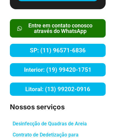
Entre em contato conosco
através do WhatsApp
SP: (11) 96571-6836
Interior: (19) 99420-1751
Litoral: (13) 99202-0916
Nossos serviços
Desinfecção de Quadras de Areia
Contrato de Dedetização para