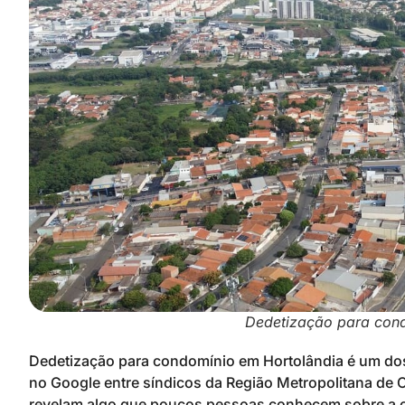
Dedetização para con
Dedetização para condomínio em Hortolândia é um do
no Google entre síndicos da Região Metropolitana de
revelam algo que poucos pessoas conhecem sobre a c