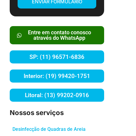
ENVIAR FORMULÁRIO
Entre em contato conosco
através do WhatsApp
SP: (11) 96571-6836
Interior: (19) 99420-1751
Litoral: (13) 99202-0916
Nossos serviços
Desinfecção de Quadras de Areia