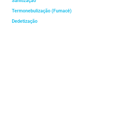
Sanitização
Termonebulização (Fumacê)
Dedetização