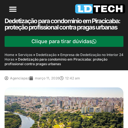
Dedetização para condominio em Piracicaba:
proteção profissional contra pragas urbanas
Clique para tirar dúvidas
Home
»
Serviços
»
Dedetização
»
Empresa de Dedetização no Interior 24
Horas
»
Dedetização para condominio em Piracicaba: proteção
profissional contra pragas urbanas
Agenciapaz
março 11, 2026
12:42 am