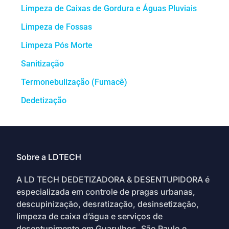
Limpeza de Caixas de Gordura e Águas Pluviais
Limpeza de Fossas
Limpeza Pós Morte
Sanitização
Termonebulização (Fumacê)
Dedetização
Sobre a LDTECH
A LD TECH DEDETIZADORA & DESENTUPIDORA é
especializada em controle de pragas urbanas,
descupinização, desratização, desinsetização,
limpeza de caixa d’água e serviços de
desentupimento em Guarulhos, São Paulo e