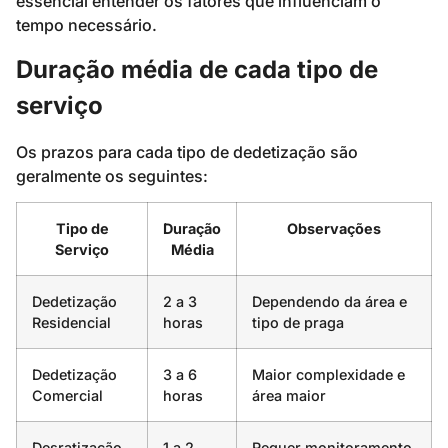
essencial entender os fatores que influenciam o
tempo necessário.
Duração média de cada tipo de
serviço
Os prazos para cada tipo de dedetização são
geralmente os seguintes:
Tipo de
Duração
Observações
Serviço
Média
Dedetização
2 a 3
Dependendo da área e
Residencial
horas
tipo de praga
Dedetização
3 a 6
Maior complexidade e
Comercial
horas
área maior
Desratização
1 a 2
Requer monitoramento