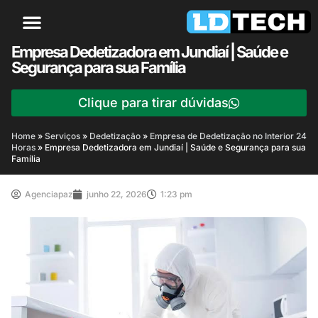
Empresa Dedetizadora em Jundiaí | Saúde e
Segurança para sua Família
Clique para tirar dúvidas
Home
»
Serviços
»
Dedetização
»
Empresa de Dedetização no Interior 24
Horas
»
Empresa Dedetizadora em Jundiaí | Saúde e Segurança para sua
Família
Agenciapaz
junho 22, 2026
1:23 pm