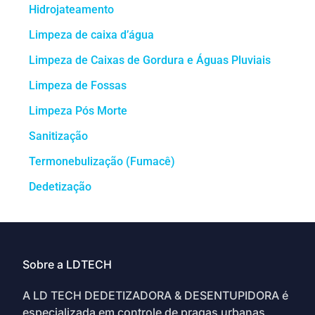
Hidrojateamento
Limpeza de caixa d’água
Limpeza de Caixas de Gordura e Águas Pluviais
Limpeza de Fossas
Limpeza Pós Morte
Sanitização
Termonebulização (Fumacê)
Dedetização
Sobre a LDTECH
A LD TECH DEDETIZADORA & DESENTUPIDORA é
especializada em controle de pragas urbanas,