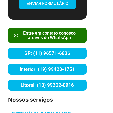
ENVIAR FORMULÁRIO
Entre em contato conosco
através do WhatsApp
SP: (11) 96571-6836
Interior: (19) 99420-1751
Litoral: (13) 99202-0916
Nossos serviços