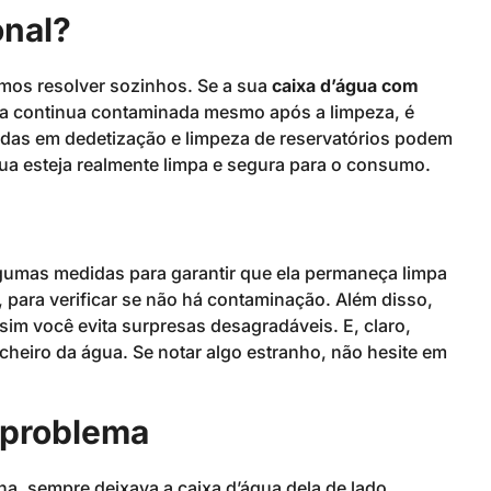
onal?
mos resolver sozinhos. Se a sua
caixa d’água com
gua continua contaminada mesmo após a limpeza, é
adas em dedetização e limpeza de reservatórios podem
gua esteja realmente limpa e segura para o consumo.
lgumas medidas para garantir que ela permaneça limpa
, para verificar se não há contaminação. Além disso,
im você evita surpresas desagradáveis. E, claro,
cheiro da água. Se notar algo estranho, não hesite em
 problema
na, sempre deixava a caixa d’água dela de lado.