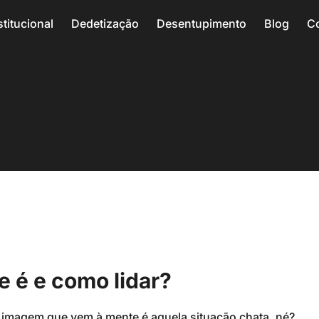
stitucional
Dedetização
Desentupimento
Blog
C
e é e como lidar?
a imagem que vem à mente é aquela situação chata, né?