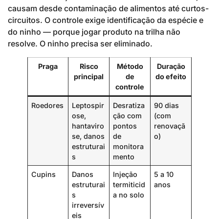
causam desde contaminação de alimentos até curtos-
circuitos. O controle exige identificação da espécie e
do ninho — porque jogar produto na trilha não
resolve. O ninho precisa ser eliminado.
Praga
Risco
Método
Duração
principal
de
do efeito
controle
Roedores
Leptospir
Desratiza
90 dias
ose,
ção com
(com
hantaviro
pontos
renovaçã
se, danos
de
o)
estruturai
monitora
s
mento
Cupins
Danos
Injeção
5 a 10
estruturai
termiticid
anos
s
a no solo
irreversív
eis