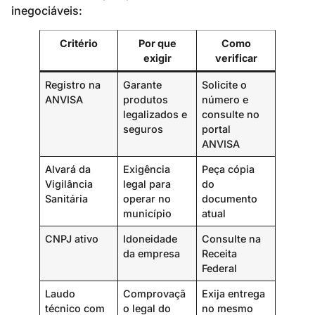
inegociáveis:
Critério
Por que
Como
exigir
verificar
Registro na
Garante
Solicite o
ANVISA
produtos
número e
legalizados e
consulte no
seguros
portal
ANVISA
Alvará da
Exigência
Peça cópia
Vigilância
legal para
do
Sanitária
operar no
documento
município
atual
CNPJ ativo
Idoneidade
Consulte na
da empresa
Receita
Federal
Laudo
Comprovaçã
Exija entrega
técnico com
o legal do
no mesmo