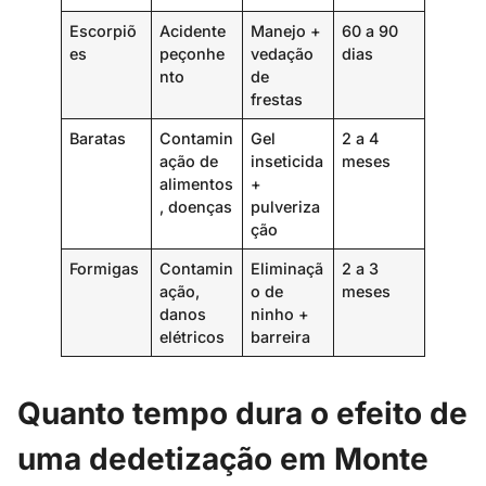
Escorpiõ
Acidente
Manejo +
60 a 90
es
peçonhe
vedação
dias
nto
de
frestas
Baratas
Contamin
Gel
2 a 4
ação de
inseticida
meses
alimentos
+
, doenças
pulveriza
ção
Formigas
Contamin
Eliminaçã
2 a 3
ação,
o de
meses
danos
ninho +
elétricos
barreira
Quanto tempo dura o efeito de
uma dedetização em Monte